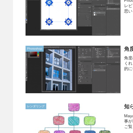
Ph
レビ
思い
角
Photoshop
角度
くれ
的に
知
レンダリング
Ma
事が
ご覧