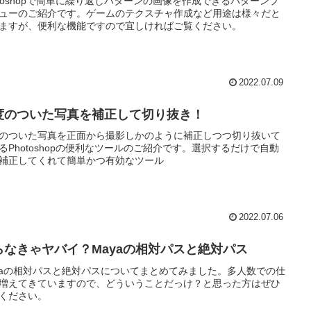
otoshopで簡単に繰り返しパターンの画像を作成できるパターンプ
ューのご紹介です。ゲームのテクスチャ作成など用途は様々だと
ますが、便利な機能ですので宜しければご覧ください。
2022.07.09
度のついた写真を補正して切り抜き！
のついた写真を正面から撮影しかのように補正しつつ切り抜いて
るPhotoshopの便利なツールのご紹介です。選択するだけで自動
補正してくれて簡単かつ有効なツール
2022.07.06
らなきゃヤバイ？Mayaの相対パスと絶対パス
yaの相対パスと絶対パスについてまとめてみました。多人数での仕
増えてきていますので、どういうことだっけ？と思った方はぜひ
ください。