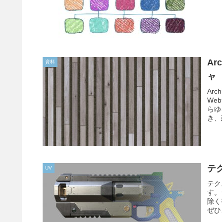
Ar
資料
ャ
Ar
We
らゆ
き、
ライ
テ
UV
テク
す。
除く
ぜひ