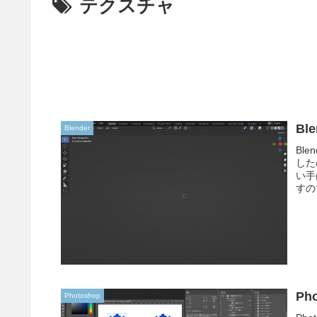
テクスチャ
Bl
Blender
Ble
した
い手
すの
Ph
Photoshop