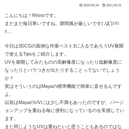
2020.04.24
2021.05.01
こんにちは！Rhinoです。
まだまだ毎日寒いですね。隙間風が厳しいです( ﾉД`)ｼｸｼ
ｸ…
今日は3DCGの面倒な作業ベスト3に入るであろうUV展開
で使えるTipsをご紹介します。
UVを展開してみたものの高解像度になったり低解像度に
なったりとバラつきが出たりすることってないでしょう
か？
実はそういうのはMayaの標準機能で簡単に直せるんです
よ。
以前はMayaのUVには少し不満もあったのですが、バージ
ョンアップを重ねる毎に便利になっているのを実感してい
ます。
また同じようなUVは重ねたいと思うこともあるのではな