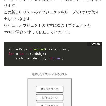
ります。
この新しいリストのオブジェクトをループで1つ1つ取り
出していきます。
取り出しオブジェクトの後方に次のオブジェクトを
reorder関数を使って移動していきます。
sortedObjs 
=
sorted
(
 selection 
)
for
 o 
in
 sortedObjs
:
	cmds
.
reorder
(
 o
,
 b
=
True
)