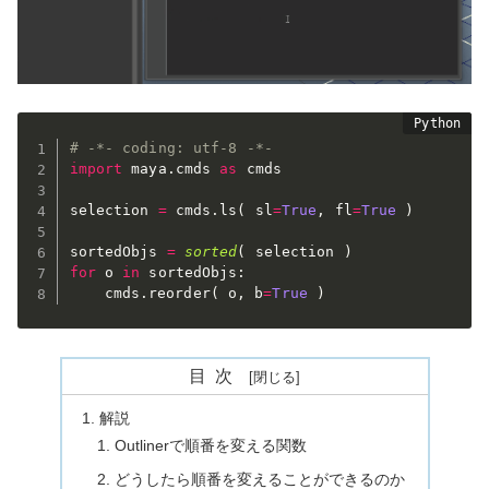
# -*- coding: utf-8 -*-
import
 maya
.
cmds 
as
 cmds

selection 
=
 cmds
.
ls
(
 sl
=
True
,
 fl
=
True
)
sortedObjs 
=
sorted
(
 selection 
)
for
 o 
in
 sortedObjs
:
	cmds
.
reorder
(
 o
,
 b
=
True
)
目次
解説
Outlinerで順番を変える関数
どうしたら順番を変えることができるのか