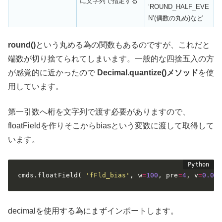
に文字列で指定する
‘ROUND_HALF_EVE
N’(偶数の丸め)など
round()
という丸める為の関数もあるのですが、これだと
端数が切り捨てられてしまいます。一般的な四捨五入の方
が感覚的に近かったので
Decimal.quantize()メソッド
を使
用しています。
第一引数へ桁を文字列で渡す必要がありますので、
floatFieldを作りそこからbiasという変数に渡して取得して
います。
cmds
.
floatField
(
'fFld_bias'
,
 w
=
100
,
 pre
=
4
,
 v
=
0.00
decimalを使用する為にまずインポートします。