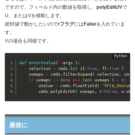
ですので、フィールド内の数値を取得し、
polyEditUV
で
U、またはVを移動します。
絶対値で動かしたいので
rフラグ
には
False
を入れていま
す。
Vの場合も同様です。
def
enterUValue
(
*
args 
)
:
	selection 
=
 cmds
.
ls
(
 sl
=
True
,
 fl
=
True
)
	uvmaps 
=
 cmds
.
filterExpand
(
 selection
,
 sm
=
3
if
 uvmaps 
!=
None
and
len
(
 uvmaps 
)
>
0
:
		uValue 
=
 cmds
.
floatField
(
'fFld_UValue'
		cmds
.
polyEditUV
(
 uvmaps
,
 r
=
False
,
 u
=
uVa
最後に