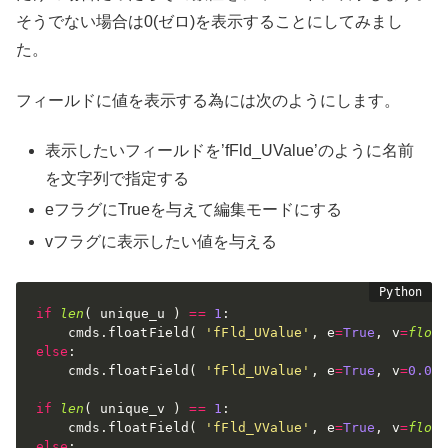
そうでない場合は0(ゼロ)を表示することにしてみまし
た。
フィールドに値を表示する為には次のようにします。
表示したいフィールドを’fFld_UValue’のように名前
を文字列で指定する
eフラグにTrueを与えて編集モードにする
vフラグに表示したい値を与える
if
len
(
 unique_u 
)
==
1
:
	cmds
.
floatField
(
'fFld_UValue'
,
 e
=
True
,
 v
=
floa
else
:
	cmds
.
floatField
(
'fFld_UValue'
,
 e
=
True
,
 v
=
0.0
if
len
(
 unique_v 
)
==
1
:
	cmds
.
floatField
(
'fFld_VValue'
,
 e
=
True
,
 v
=
floa
else
: