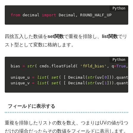
from
 decimal 
import
 Decimal
,
 ROUND_HALF_UP
四捨五入した数値を
set関数
で重複を排除し、
list関数
でリ
スト型として変数に格納します。
bias 
=
str
(
 cmds
.
floatField
(
'fFld_bias'
,
 q
=
True
,
 
unique_u 
=
list
(
set
(
[
 Decimal
(
str
(
uv
[
0
]
)
)
.
quanti
unique_v 
=
list
(
set
(
[
 Decimal
(
str
(
uv
[
1
]
)
)
.
quanti
フィールドに表示する
重複を排除したリストの数を数え、つまりはUVの値が1つ
だけの場合だったらその数値をフィールドに表示します。