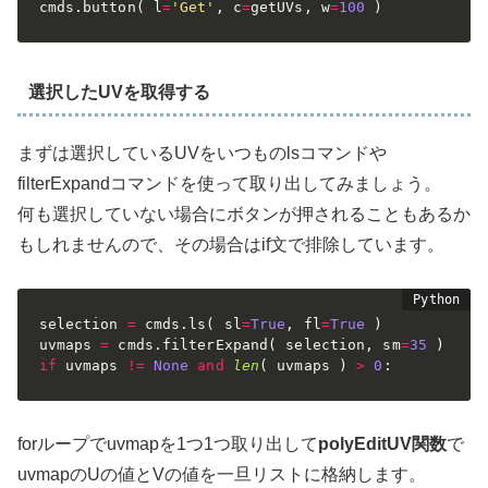
cmds
.
button
(
 l
=
'Get'
,
 c
=
getUVs
,
 w
=
100
)
選択したUVを取得する
まずは選択しているUVをいつものlsコマンドや
filterExpandコマンドを使って取り出してみましょう。
何も選択していない場合にボタンが押されることもあるか
もしれませんので、その場合はif文で排除しています。
selection 
=
 cmds
.
ls
(
 sl
=
True
,
 fl
=
True
)
uvmaps 
=
 cmds
.
filterExpand
(
 selection
,
 sm
=
35
)
if
 uvmaps 
!=
None
and
len
(
 uvmaps 
)
>
0
:
forループでuvmapを1つ1つ取り出して
polyEditUV関数
で
uvmapのUの値とVの値を一旦リストに格納します。