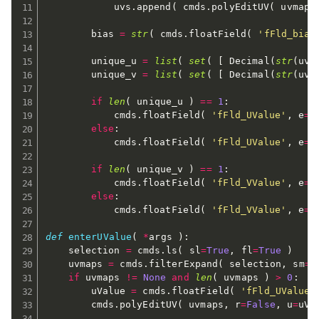
			uvs
.
append
(
 cmds
.
polyEditUV
(
 uvmap
,
		bias 
=
str
(
 cmds
.
floatField
(
'fFld_bias
		unique_u 
=
list
(
set
(
[
 Decimal
(
str
(
uv
[
		unique_v 
=
list
(
set
(
[
 Decimal
(
str
(
uv
[
if
len
(
 unique_u 
)
==
1
:
			cmds
.
floatField
(
'fFld_UValue'
,
 e
=
T
else
:
			cmds
.
floatField
(
'fFld_UValue'
,
 e
=
T
if
len
(
 unique_v 
)
==
1
:
			cmds
.
floatField
(
'fFld_VValue'
,
 e
=
T
else
:
			cmds
.
floatField
(
'fFld_VValue'
,
 e
=
T
def
enterUValue
(
*
args 
)
:
	selection 
=
 cmds
.
ls
(
 sl
=
True
,
 fl
=
True
)
	uvmaps 
=
 cmds
.
filterExpand
(
 selection
,
 sm
=
3
if
 uvmaps 
!=
None
and
len
(
 uvmaps 
)
>
0
:
		uValue 
=
 cmds
.
floatField
(
'fFld_UValue'
		cmds
.
polyEditUV
(
 uvmaps
,
 r
=
False
,
 u
=
uVa