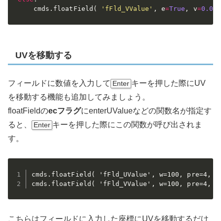
	cmds
.
floatField
(
'fFld_VValue'
,
 e
=
True
,
 v
=
0.0
UVを移動する
フィールドに数値を入力して
キーを押した際にUV
Enter
を移動する機能も追加してみましょう。
floatFieldの
ecフラグ
にenterUValueなどの関数名が指定す
ると、
キーを押した際にこの関数が呼び出されま
Enter
す。
cmds.floatField( 'fFld_UValue', w=100, pre=4, ec
cmds.floatField( 'fFld_VValue', w=100, pre=4, e
こちらはフィールドに入力した座標にUVを移動するだけ