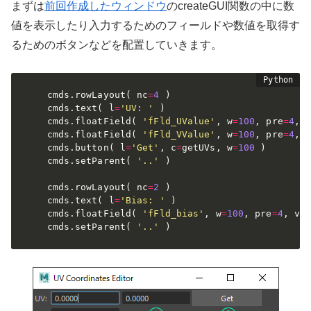
まずは
前回作成したウィンドウ
のcreateGUI関数の中に数
値を表示したり入力するためのフィールドや数値を取得す
るためのボタンなどを配置していきます。
	cmds
.
rowLayout
(
 nc
=
4
)
	cmds
.
text
(
 l
=
'UV: '
)
	cmds
.
floatField
(
'fFld_UValue'
,
 w
=
100
,
 pre
=
4
,
 
	cmds
.
floatField
(
'fFld_VValue'
,
 w
=
100
,
 pre
=
4
,
 
	cmds
.
button
(
 l
=
'Get'
,
 c
=
getUVs
,
 w
=
100
)
	cmds
.
setParent
(
'..'
)
	cmds
.
rowLayout
(
 nc
=
2
)
	cmds
.
text
(
 l
=
'Bias: '
)
	cmds
.
floatField
(
'fFld_bias'
,
 w
=
100
,
 pre
=
4
,
 v
=
	cmds
.
setParent
(
'..'
)