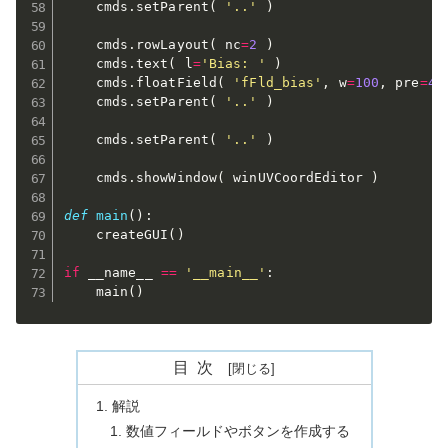
	cmds
.
setParent
(
'..'
)
	cmds
.
rowLayout
(
 nc
=
2
)
	cmds
.
text
(
 l
=
'Bias: '
)
	cmds
.
floatField
(
'fFld_bias'
,
 w
=
100
,
 pre
=
4
,
	cmds
.
setParent
(
'..'
)
	cmds
.
setParent
(
'..'
)
	cmds
.
showWindow
(
 winUVCoordEditor 
)
def
main
(
)
:
	createGUI
(
)
if
 __name__ 
==
'__main__'
:
	main
(
)
目次
解説
数値フィールドやボタンを作成する