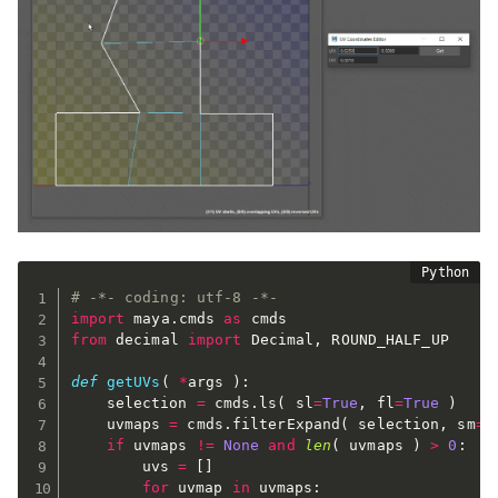
# -*- coding: utf-8 -*-
import
 maya
.
cmds 
as
from
 decimal 
import
 Decimal
,
 ROUND_HALF_UP

def
getUVs
(
*
args 
)
:
	selection 
=
 cmds
.
ls
(
 sl
=
True
,
 fl
=
True
)
	uvmaps 
=
 cmds
.
filterExpand
(
 selection
,
 sm
=
3
if
 uvmaps 
!=
None
and
len
(
 uvmaps 
)
>
0
:
		uvs 
=
[
]
for
 uvmap 
in
 uvmaps
: