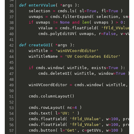
def
enterVValue
(
*
args 
)
:
	selection 
=
 cmds
.
ls
(
 sl
=
True
,
 fl
=
True
)
	uvmaps 
=
 cmds
.
filterExpand
(
 selection
,
 sm
=
3
if
 uvmaps 
!=
None
and
len
(
 uvmaps 
)
>
0
:
		vValue 
=
 cmds
.
floatField
(
'fFld_VValue'
		cmds
.
polyEditUV
(
 uvmaps
,
 r
=
False
,
 v
=
vVa
def
createGUI
(
*
args 
)
:
	winTitle 
=
'winUVCoordEditor'
	winTitleName 
=
'UV Coordinates Editor'
if
 cmds
.
window
(
 winTitle
,
 exists
=
True
)
:
		cmds
.
deleteUI
(
 winTitle
,
 window
=
True
)
	winUVCoordEditor 
=
 cmds
.
window
(
 winTitle
,
 t
	cmds
.
columnLayout
(
)
	cmds
.
rowLayout
(
 nc
=
4
)
	cmds
.
text
(
 l
=
'UV: '
)
	cmds
.
floatField
(
'fFld_UValue'
,
 w
=
100
,
 pre
=
	cmds
.
floatField
(
'fFld_VValue'
,
 w
=
100
,
 pre
=
	cmds
.
button
(
 l
=
'Get'
,
 c
=
getUVs
,
 w
=
100
)