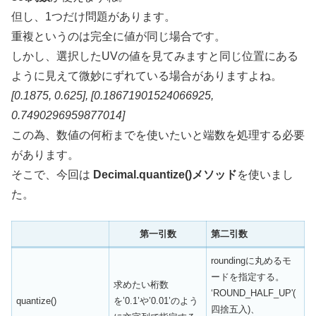
但し、1つだけ問題があります。
重複というのは完全に値が同じ場合です。
しかし、選択したUVの値を見てみますと同じ位置にある
ように見えて微妙にずれている場合がありますよね。
[0.1875, 0.625], [0.18671901524066925,
0.7490296959877014]
この為、数値の何桁までを使いたいと端数を処理する必要
があります。
そこで、今回は
Decimal.quantize()メソッド
を使いまし
た。
第一引数
第二引数
roundingに丸めるモ
ードを指定する。
求めたい桁数
‘ROUND_HALF_UP'(
quantize()
を’0.1’や’0.01’のよう
四捨五入)、