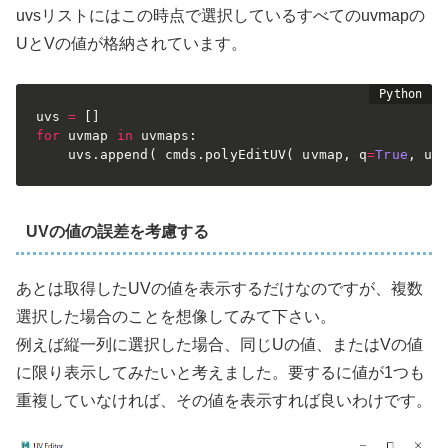
uvsリストにはこの時点で選択しているすべてのuvmapの
UとVの値が格納されています。
uvs 
=
[
]
for
 uvmap 
in
 uvmaps
:
	uvs
.
append
(
 cmds
.
polyEditUV
(
 uvmap
,
 q
=
True
,
 u
=
UVの値の誤差を考慮する
あとは取得したUVの値を表示するだけなのですが、複数
選択した場合のことを想像してみて下さい。
例えば縦一列に選択した場合、同じUの値、またはVの値
に限り表示してみたいと考えました。要するに値が1つも
重複していなければ、その値を表示すれば良いわけです。