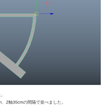
た。
m、Z軸35cmの間隔で並べました。