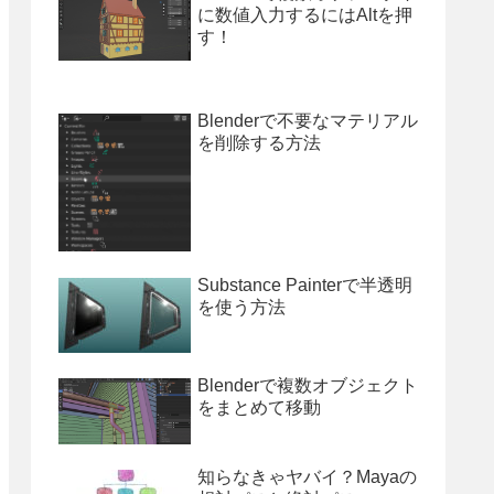
に数値入力するにはAltを押
す！
Blenderで不要なマテリアル
を削除する方法
e3"
)
Substance Painterで半透明
を使う方法
Blenderで複数オブジェクト
をまとめて移動
知らなきゃヤバイ？Mayaの