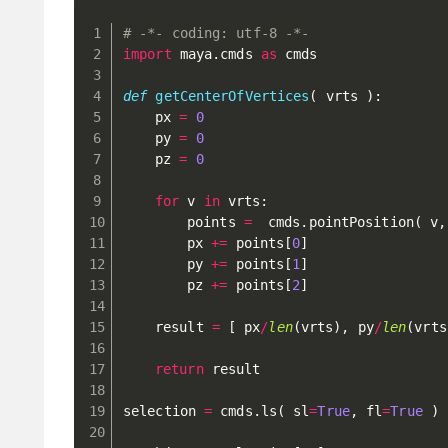
# -*- coding: utf-8 -*-
import
 maya
.
cmds 
as
 cmds

def
getCenterOfVertices
(
 vrts 
)
:
	px 
=
0
	py 
=
0
	pz 
=
0
for
 v 
in
 vrts
:
		points 
=
  cmds
.
pointPosition
(
 v
,
		px 
+=
 points
[
0
]
		py 
+=
 points
[
1
]
		pz 
+=
 points
[
2
]
	result 
=
[
 px
/
len
(
vrts
)
,
 py
/
len
(
vrts
return
 result

selection 
=
 cmds
.
ls
(
 sl
=
True
,
 fl
=
True
)