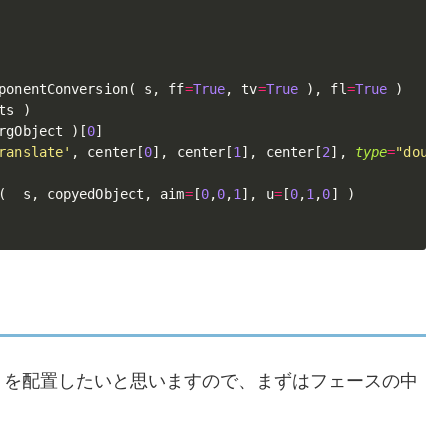
ponentConversion
(
 s
,
 ff
=
True
,
 tv
=
True
)
,
 fl
=
True
)
ts 
)
rgObject 
)
[
0
]
ranslate'
,
 center
[
0
]
,
 center
[
1
]
,
 center
[
2
]
,
type
=
"doubl
(
  s
,
 copyedObject
,
 aim
=
[
0
,
0
,
1
]
,
 u
=
[
0
,
1
,
0
]
)
トを配置したいと思いますので、まずはフェースの中