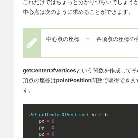
これだけではちょっと分かりづらいでしょう
中心点は次のように求めることができます。
中心点の座標 ＝ 各頂点の座標の合
getCenterOfVertices
という関数を作成してそ
頂点の座標は
pointPosition
関数で取得できま
す。
def
getCenterOfVertices
(
 vrts 
)
:
	px 
=
0
	py 
=
0
	pz 
=
0