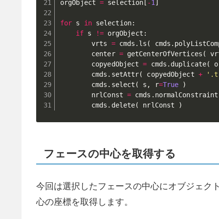
orgObject 
=
 selection
[
-
1
]
for
 s 
in
 selection
:
if
 s 
!=
 orgObject
:
		vrts 
=
 cmds
.
ls
(
 cmds
.
polyListCom
		center 
=
 getCenterOfVertices
(
 vr
		copyedObject 
=
 cmds
.
duplicate
(
 o
		cmds
.
setAttr
(
 copyedObject 
+
'.t
		cmds
.
select
(
 s
,
 r
=
True
)
		nrlConst 
=
 cmds
.
normalConstraint
		cmds
.
delete
(
 nrlConst 
)
フェースの中心を取得する
今回は選択したフェースの中心にオブジェク
心の座標を取得します。