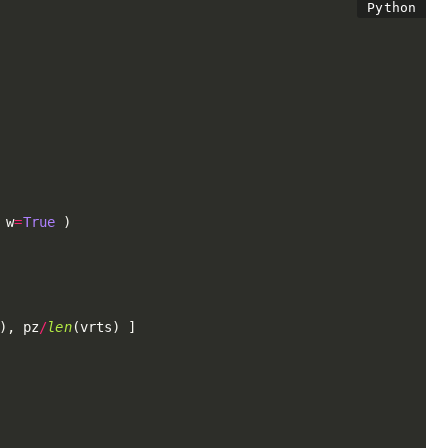
 w
=
True
)
)
,
 pz
/
len
(
vrts
)
]