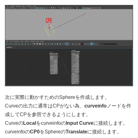
次に実際に動かすためのSphereを作成します。
Curveの出力に通常はCPがない為、
curveinfo
ノードを作
成してCPを参照できるようにします。
Curveの
Local
をcurveinfoの
Input Curve
に接続します。
curveinfoの
CP0
をSphereの
Translate
に接続します。