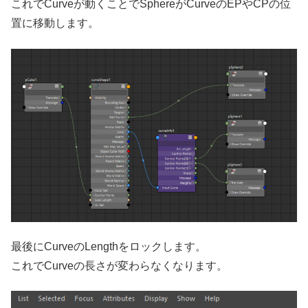
これでCurveが動くことでSphereがCurveのEPやCPの位
置に移動します。
最後にCurveのLengthをロックします。
これでCurveの長さが変わらなくなります。